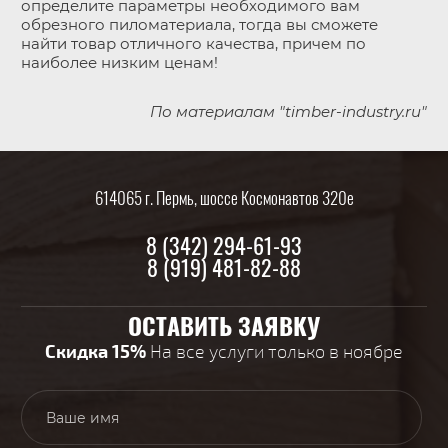
определите параметры необходимого вам
обрезного пиломатериала, тогда вы сможете
найти товар отличного качества, причем по
наиболее низким ценам!
По материалам "timber-industry.ru"
614065 г. Пермь, шоссе Космонавтов 320е
8 (342) 294-61-93
8 (919) 481-82-88
ОСТАВИТЬ ЗАЯВКУ
Скидка 15%
На все услуги только в ноябре